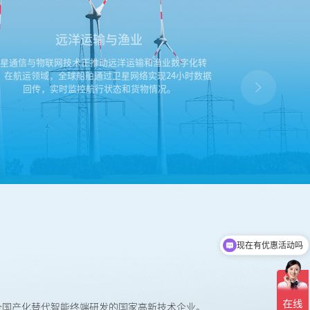
远洋运输与渔业
卫星通信与物联网技术正推动远洋运输和渔业数字化转
卫星通信与物联
。在航运领域，全球船舶通过卫星网络实现24小时数据
北斗系统的智能
回传，实时监控航行状态和货物情况。
程，通过实时回
可以介绍下你们的产品么
及全国产化替代智能终端研发的国家高新技术企业。