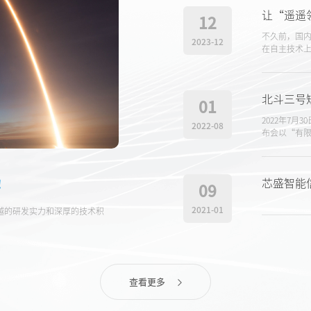
12
不久前，国
2023-12
在自主技术
震动和议论
打压、自主
北斗三号
01
2022年7
2022-08
布会以“有
务新功能，
果，标志着
芯盛智能
！
09
2021-01
越的研发实力和深厚的技术积
查看更多