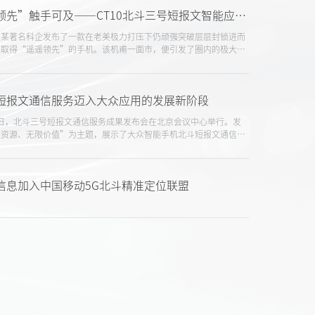
让“遥遥领先”触手可及——CT10北斗三号短报文智能应急终端！
内某著名科企发布了一款在老美极力打压下仍顽强突破层层封锁进而
上取得“遥遥领先”的手机。该机甫一面市，便引发了圈内的极大的
。新机发售的背后，凸显和昭示的是以该企为代表的中国科企们不畏
创新，披荆斩棘、奋发图强的进取形象和中国科技发展的光明未来。
短报文通信服务迈入大众应用的发展新阶段
月30日，北斗三号短报文通信服务成果发布会在北京会议中心举行。发
限资源、无限价值”为主题，展示了大众智能手机北斗短报文通信服
以及基于北斗三号短报文通信服务的星地融合解决方案和技术方案成
北斗三号短报文通信服务由行业应用迈入大众应用的发展新阶段。
信息加入中国移动5G北斗精准定位联盟