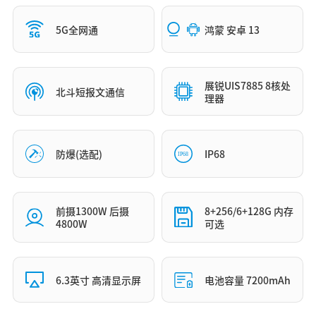
5G全网通
鸿蒙 安卓 13
展锐UIS7885 8核处
北斗短报文通信
理器
防爆(选配)
IP68
前摄1300W 后摄
8+256/6+128G 内存
4800W
可选
6.3英寸 高清显示屏
电池容量 7200mAh