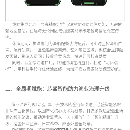
终端集成北斗三号高精度定位与短报文双向通信功能，无需依
赖地面基站，在远海无公网区域仍能实现米级定位与信息稳定传
输。
休渔期间，执法部门为渔船配备该终端后，可实时监控渔船位
置、航行轨迹，一旦渔船擅自离港、驶入禁渔区域，系统会立即触
发预警，执法人员同步接收位置信息，快速开展核查处置。
同时，渔船停泊港口后，终端持续在线监测，杜绝“明休暗
捕”，用科技手段守住休渔底线，为海洋渔业资源修复保驾护航。
二、
全周期赋能：芯盛智能助力渔业治理升级
渔业治理的现代化，离不开技术的全链条渗透。芯盛智能紧跟
北斗产业化步伐，以国产化核心技术为根基，打造多款适配渔业场
景的智能终端，推动渔业监管从“人工粗放”向“智能精准”升
级，覆盖休渔监管、日常巡查、应急处置全场景。
除C8501D外，芯盛智能
Q
3002
北斗便携式终端
同样适配渔业治