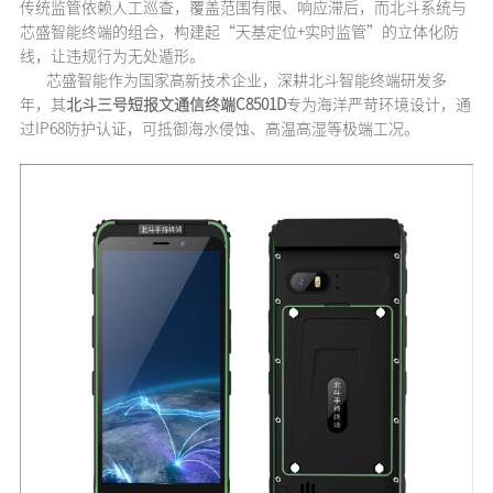
传统监管依赖人工巡查，覆盖范围有限、响应滞后，而北斗系统与
芯盛智能终端的组合，构建起“天基定位+实时监管”的立体化防
线，让违规行为无处遁形。
芯盛智能作为国家高新技术企业，深耕北斗智能终端研发多
年，其
北斗三号短报文通信终端C8501D
专为海洋严苛环境设计，通
过IP68防护认证，可抵御海水侵蚀、高温高湿等极端工况。