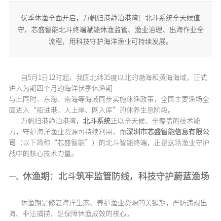
伏季休渔全面开启，万帆归港静泊港湾！北斗系统全天候值
守，芯盛智能北斗终端赋能休渔监管、渔业治理、出海作业全
流程，用科技守护海洋渔业可持续发展。
自5月1日12时起，我国北纬35度以北的渤海和黄海海域，正式
进入为期四个月的海洋伏季休渔期
与此同时，东海、南海等海域同步实施休渔政策，全国主要渔场全
面进入“船进港、人上岸、网入库”的休养生息阶段。
万帆归港静泊港湾，
北斗系统
正以全天候、全覆盖的技术能
力，守护海洋渔业资源可持续利用，而
深圳市芯盛智能信息有限公
司
（以下简称“芯盛智能”）的北斗智能终端，正是这场渔业守护
战中的核心技术力量。
休渔期：北斗筑牢监管防线，科技守护蔚蓝渔场
一、
休渔期是修复海洋生态、养护渔业资源的关键期，严防违规出
海、非法捕捞，是保障休渔成效的核心。