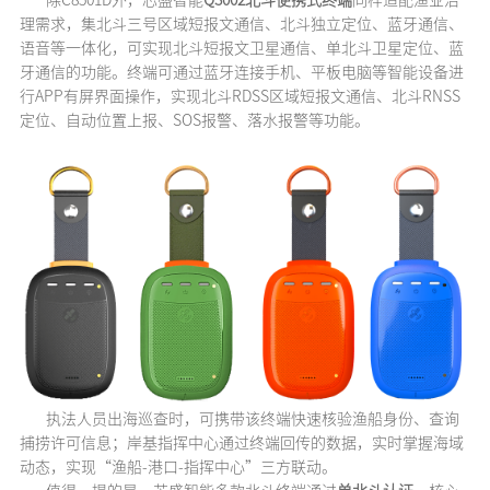
理需求，集北斗三号区域短报文通信、北斗独立定位、蓝牙通信、
语音等一体化，可实现北斗短报文卫星通信、单北斗卫星定位、蓝
牙通信的功能。终端可通过蓝牙连接手机、平板电脑等智能设备进
行APP有屏界面操作，实现北斗RDSS区域短报文通信、北斗RNSS
定位、自动位置上报、SOS报警、落水报警等功能。
执法人员出海巡查时，可携带该终端快速核验渔船身份、查询
捕捞许可信息；岸基指挥中心通过终端回传的数据，实时掌握海域
动态，实现“渔船-港口-指挥中心”三方联动。