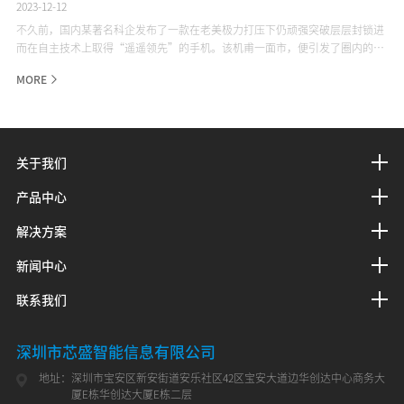
2023-12-12
不久前，国内某著名科企发布了一款在老美极力打压下仍顽强突破层层封锁进
而在自主技术上取得“遥遥领先”的手机。该机甫一面市，便引发了圈内的极
大的震动和议论。新机发售的背后，凸显和昭示的是以该企为代表的中国科企
MORE
们不畏打压、自主创新，披荆斩棘、奋发图强的进取形象和中国科技发展的光
明未来。
关于我们
产品中心
解决方案
新闻中心
联系我们
深圳市芯盛智能信息有限公司
地址：
深圳市宝安区新安街道安乐社区42区宝安大道边华创达中心商务大
厦E栋华创达大厦E栋二层