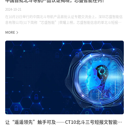
2024-10-21
在10月15日举行的中国北斗导航产品首批认证专题交流会上，深圳芯盛智能信
息有限公司(以下简称“芯盛智能”)荣耀上榜，芯盛智能信息的单北斗短报文
通讯终端成为全国首个获得北斗导航产品认证证书的产品，标志着公司在北斗
MORE
信息化产业领域的深厚实力和技术创新成果得到了国家权威机构的认可与肯
定。
让“遥遥领先”触手可及——CT10北斗三号短报文智能应急终端！