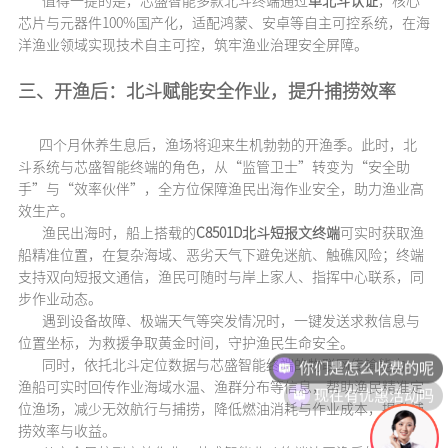
值得一提的是，芯盛智能多款北斗终端通过
单北斗认证
，核心
芯片与元器件100%国产化，适配鸿蒙、安卓等自主可控系统，在海
洋渔业领域实现技术自主可控，筑牢渔业治理安全屏障。
三、
开渔后：北斗赋能安全作业，提升捕捞效率
四个月休养生息后，渔场将迎来生机勃勃的开渔季。此时，北
斗系统与芯盛智能终端的角色，从“监管卫士”转变为“安全助
手”与“效率伙伴”，全方位保障渔民出海作业安全，助力渔业高
效生产。
渔民出海时，船上搭载的
C8501D北斗短报文终端
可实时获取渔
船精准位置，在复杂海域、恶劣天气下避免迷航、触礁风险；终端
支持双向短报文通信，渔民可随时与岸上家人、指挥中心联系，同
步作业动态。
遇到设备故障、极端天气等突发情况时，一键发送求救信息与
你们是怎么收费的呢
位置坐标，为救援争取黄金时间，守护渔民生命安全。
同时，依托北斗定位数据与芯盛智能终端的物联网传输能力，
现在有优惠活动吗
渔船可实时回传作业海域水温、渔群分布等信息，帮助渔民精准定
位渔场，减少无效航行与捕捞，降低燃油消耗与作业成本，提升捕
捞效率与收益。